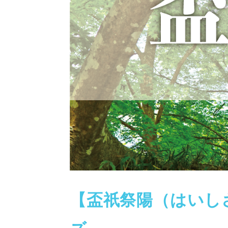
【盃祇祭陽（はいし