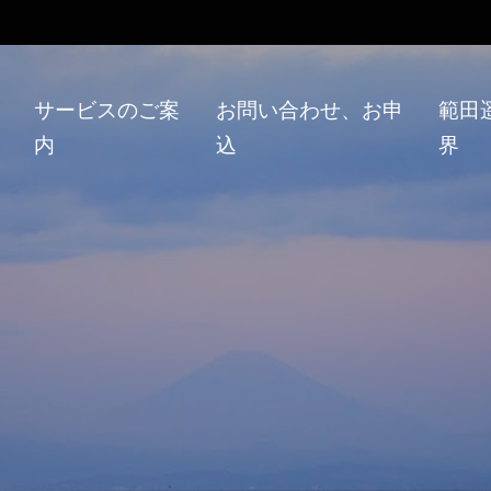
い
サービスのご案
お問い合わせ、お申
範田
内
込
界