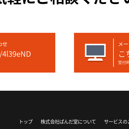
わせ
メー
e/4l39eND
こ
受付時
トップ
株式会社ぱんだ堂について
サービスの