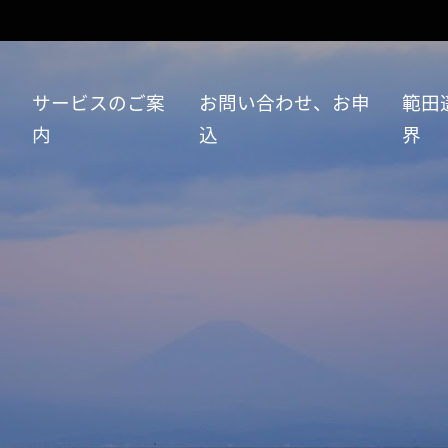
い
サービスのご案
お問い合わせ、お申
範田
内
込
界