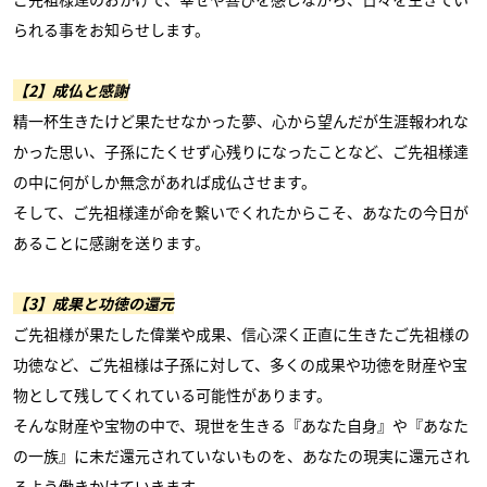
られる事をお知らせします。
【2】成仏と感謝
精一杯生きたけど果たせなかった夢、心から望んだが生涯報われな
かった思い、子孫にたくせず心残りになったことなど、ご先祖様達
の中に何がしか無念があれば成仏させます。
そして、ご先祖様達が命を繋いでくれたからこそ、あなたの今日が
あることに感謝を送ります。
【3】成果と功徳の還元
ご先祖様が果たした偉業や成果、信心深く正直に生きたご先祖様の
功徳など、ご先祖様は子孫に対して、多くの成果や功徳を財産や宝
物として残してくれている可能性があります。
そんな財産や宝物の中で、現世を生きる『あなた自身』や『あなた
の一族』に未だ還元されていないものを、あなたの現実に還元され
るよう働きかけていきます。