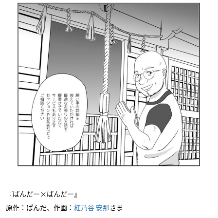
『ぱんだー×ぱんだー』
原作：ぱんだ、作画：
紅乃谷 安那
さま