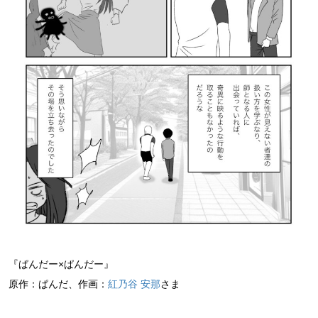
『ぱんだー×ぱんだー』
原作：ぱんだ、作画：
紅乃谷 安那
さま