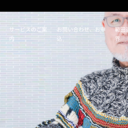
い
サービスのご案
お問い合わせ、お申
範田
内
込
界