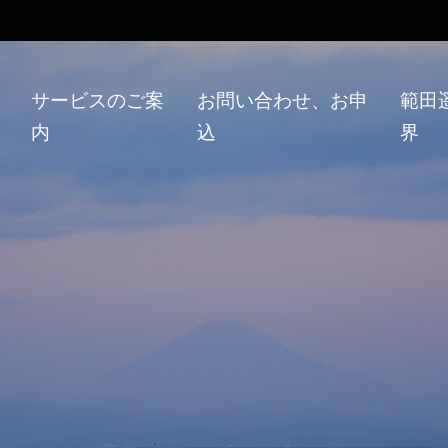
い
サービスのご案
お問い合わせ、お申
範田
内
込
界