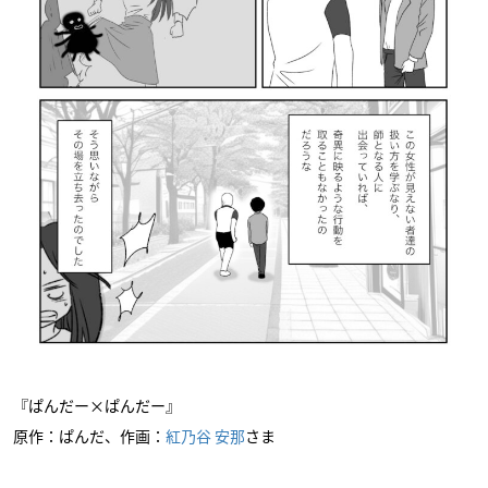
『ぱんだー×ぱんだー』
原作：ぱんだ、作画：
紅乃谷 安那
さま