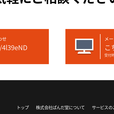
わせ
メー
e/4l39eND
こ
受付時
トップ
株式会社ぱんだ堂について
サービスの