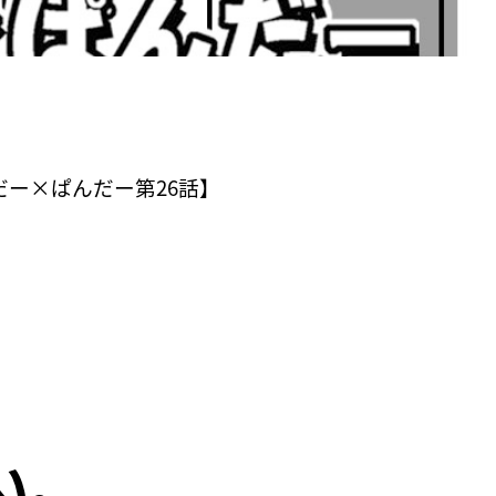
ー×ぱんだー第26話】
い。