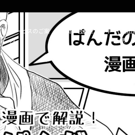
い
サービスのご案
お問い合わせ、お申
範田
内
込
界