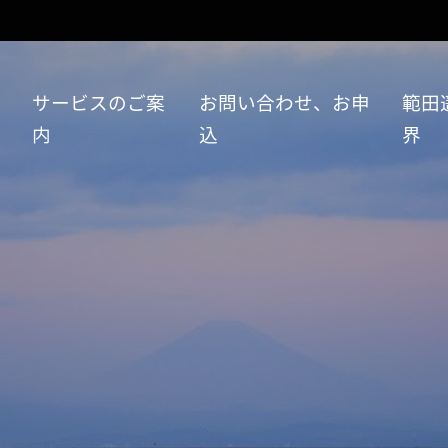
い
サービスのご案
お問い合わせ、お申
範田
内
込
界