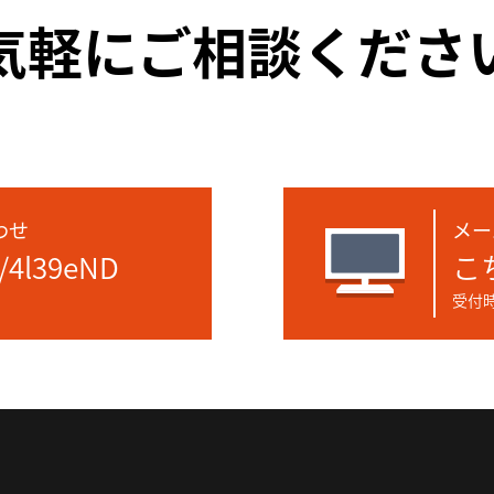
気軽にご相談くださ
わせ
メー
e/4l39eND
こ
受付時